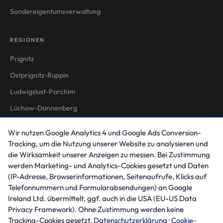
Sondereigentumsverwaltung
REGIONEN
Prignitz
Ostprignitz-Ruppin
Ludwigslust-Parchim
Lüchow-Dannenberg
Stendal
Wir nutzen Google Analytics 4 und Google Ads Conversion-
Tracking, um die Nutzung unserer Website zu analysieren und
RECHTLICHES
die Wirksamkeit unserer Anzeigen zu messen. Bei Zustimmung
werden Marketing- und Analytics-Cookies gesetzt und Daten
Impressum
(IP-Adresse, Browserinformationen, Seitenaufrufe, Klicks auf
Telefonnummern und Formularabsendungen) an Google
Datenschutzerklärung
Ireland Ltd. übermittelt, ggf. auch in die USA (EU-US Data
Privacy Framework). Ohne Zustimmung werden keine
KONTAKT
Tracking-Cookies gesetzt.
Datenschutzerklärung
·
Cookie-