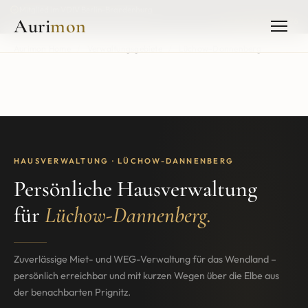
Mitglied im VDIV Berlin-Brandenburg
Auri
mon
+49 3395 4013996
Aurimon Home
/
Verwaltungsgebiete
/
Lüchow-Dannenberg
HAUSVERWALTUNG · LÜCHOW-DANNENBERG
Persönliche Hausverwaltung
für
Lüchow-Dannenberg.
Zuverlässige Miet- und WEG-Verwaltung für das Wendland –
persönlich erreichbar und mit kurzen Wegen über die Elbe aus
der benachbarten Prignitz.