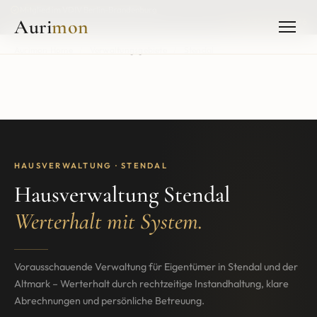
Mitglied im VDIV Berlin-Brandenburg
Auri
mon
+49 3395 4013996
Aurimon Home
/
Verwaltungsgebiete
/
Stendal
HAUSVERWALTUNG · STENDAL
Hausverwaltung Stendal
Werterhalt mit System.
Vorausschauende Verwaltung für Eigentümer in Stendal und der
Altmark – Werterhalt durch rechtzeitige Instandhaltung, klare
Abrechnungen und persönliche Betreuung.